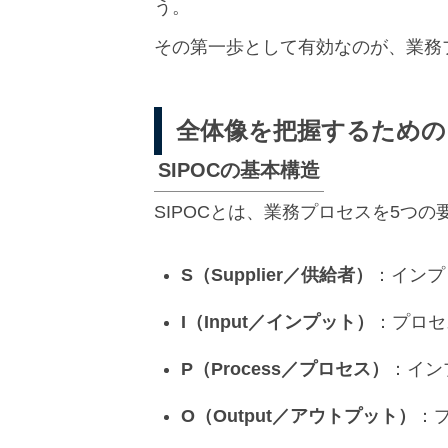
う。
その第一歩として有効なのが、業務プ
全体像を把握するための
SIPOCの基本構造
SIPOCとは、業務プロセスを5つ
S（Supplier／供給者）
：インプ
I（Input／インプット）
：プロセ
P（Process／プロセス）
：イン
O（Output／アウトプット）
：