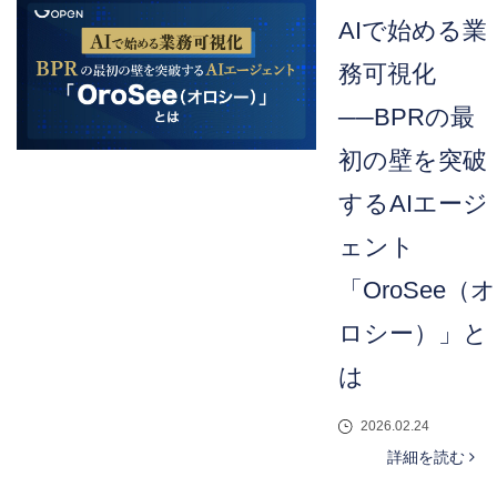
AIで始める業
務可視化
──BPRの最
初の壁を突破
するAIエージ
ェント
「OroSee（オ
ロシー）」と
は
2026.02.24
詳細を読む