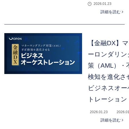
2026.01.23
詳細を読む
【金融DX】
ーロンダリン
策（AML）・
検知を進化さ
ビジネスオー
トレーション
2026.01.23
2026.0
詳細を読む