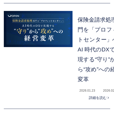
保険金請求処
門を「プロフ
トセンター」
AI 時代のDX
現する“守り”
ら“攻め”への
変革
2026.01.23
2026.0
詳細を読む